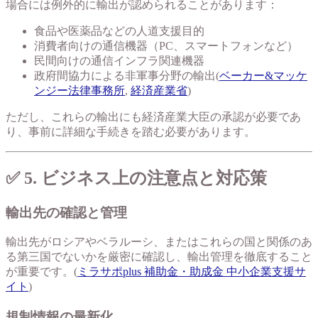
場合には例外的に輸出が認められることがあります：
食品や医薬品などの人道支援目的
消費者向けの通信機器（PC、スマートフォンなど）
民間向けの通信インフラ関連機器
政府間協力による非軍事分野の輸出(
ベーカー&マッケ
ンジー法律事務所
,
経済産業省
)
ただし、これらの輸出にも経済産業大臣の承認が必要であ
り、事前に詳細な手続きを踏む必要があります。
✅ 5. ビジネス上の注意点と対応策
輸出先の確認と管理
輸出先がロシアやベラルーシ、またはこれらの国と関係のあ
る第三国でないかを厳密に確認し、輸出管理を徹底すること
が重要です。(
ミラサポplus 補助金・助成金 中小企業支援サ
イト
)
規制情報の最新化