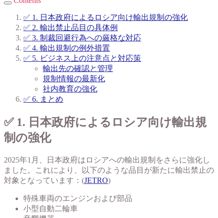
Contents
✅ 1. 日本政府によるロシア向け輸出規制の強化
✅ 2. 輸出禁止品目の具体例
✅ 3. 制裁回避行為への厳格な対応
✅ 4. 輸出規制の例外措置
✅ 5. ビジネス上の注意点と対応策
輸出先の確認と管理
規制情報の最新化
社内教育の強化
✅ 6. まとめ
✅ 1. 日本政府によるロシア向け輸出規
制の強化
2025年1月、日本政府はロシアへの輸出規制をさらに強化し
ました。これにより、以下のような品目が新たに輸出禁止の
対象となっています：(
JETRO
)
特殊車両のエンジンおよび部品
小型自動二輪車