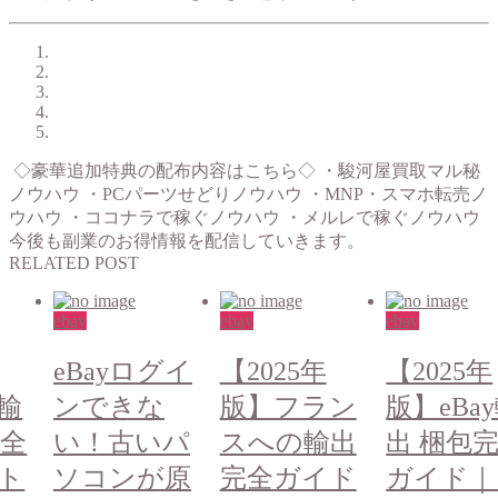
◇豪華追加特典の配布内容はこちら◇ ・駿河屋買取マル秘
ノウハウ ・PCパーツせどりノウハウ ・MNP・スマホ転売ノ
ウハウ ・ココナラで稼ぐノウハウ ・メルレで稼ぐノウハウ
今後も副業のお得情報を配信していきます。
RELATED POST
ebay
ebay
ebay
eBayログイ
【2025年
【2025年
y輸
ンできな
版】フラン
版】eBa
完全
い！古いパ
スへの輸出
出 梱包
ト
ソコンが原
完全ガイド
ガイド｜