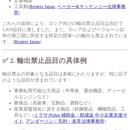
音響機器
工具類(
Reuters Japan
,
ベーカー&マッケンジー法律事務
所
)
これらの追加により、ロシア向けの輸出禁止品目は合計で
1,829品目に達しました。また、ロシアおよびベラルーシ以
外の第三国に所在する特定の団体への輸出も禁止されていま
す。 (
Reuters Japan
)
✅ 2. 輸出禁止品目の具体例
輸出禁止の対象となる品目は多岐にわたりますが、特に以下
のような品目が含まれています：
軍事転用可能な汎用品（半導体、通信機器、ディーゼ
ルエンジンなど）
奢侈品（高級車、宝飾品、酒類など）
産業基盤強化に資する物品（鉄鋼製品、機械部品、工
具など）(
ミラサポplus 補助金・助成金 中小企業支援サ
イト
,
アンダーソン・毛利・友常法律事務所
)