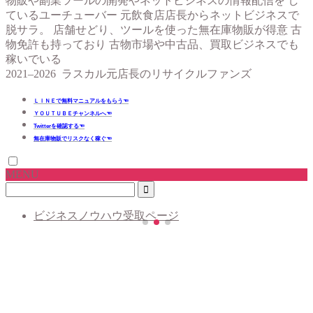
物販や副業ツールの開発やネットビジネスの情報配信を し
ているユーチューバー 元飲食店店長からネットビジネスで
脱サラ。 店舗せどり、ツールを使った無在庫物販が得意 古
物免許も持っており 古物市場や中古品、買取ビジネスでも
稼いでいる
2021–2026 ラスカル元店長のリサイクルファンズ
ＬＩＮＥで無料マニュアルをもらう☜
ＹＯＵＴＵＢＥチャンネルへ☜
Twitterを確認する☜
無在庫物販でリスクなく稼ぐ☜
MENU
ビジネスノウハウ受取ページ