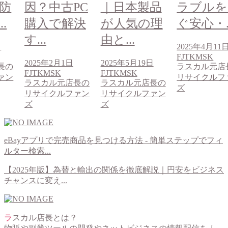
防
因？中古PC
｜日本製品
ラブルを
.
購入で解決
が人気の理
ぐ安心・..
す...
由と...
日
2025年4月11
FJTKMSK
2025年2月1日
2025年5月19日
長の
ラスカル元店
FJTKMSK
FJTKMSK
ァン
リサイクルフ
ラスカル元店長の
ラスカル元店長の
ズ
リサイクルファン
リサイクルファン
ズ
ズ
eBayアプリで完売商品を見つける方法 - 簡単ステップでフィ
ルター検索...
【2025年版】為替と輸出の関係を徹底解説｜円安をビジネス
チャンスに変え...
ラスカル店長とは？