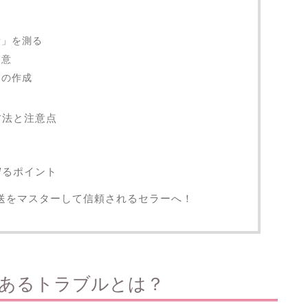
と
量」を測る
用意
）の作成
方法と注意点
守るポイント
の発送をマスターして信頼されるセラーへ！
よくあるトラブルとは？