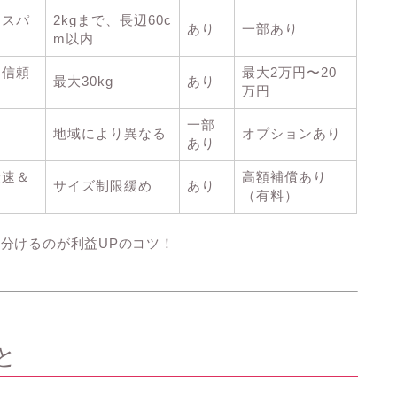
コスパ
2kgまで、長辺60c
あり
一部あり
m以内
く信頼
最大2万円〜20
最大30kg
あり
万円
一部
め
地域により異なる
オプションあり
あり
最速＆
高額補償あり
サイズ制限緩め
あり
（有料）
分けるのが利益UPのコツ！
と