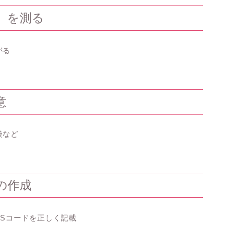
」を測る
がる
意
袋など
の作成
・HSコードを正しく記載