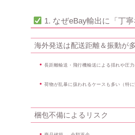
1. なぜeBay輸出に「
海外発送は配送距離＆振動が
長距離輸送・飛行機輸送による揺れや圧力
荷物が乱暴に扱われるケースも多い（特に
梱包不備によるリスク
商品破損 → 全額返金