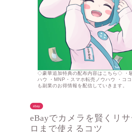
◇豪華追加特典の配布内容はこちら◇ ・
ハウ ・MNP・スマホ転売ノウハウ ・コ
も副業のお得情報を配信していきます。
ebay
eBayでカメラを賢くリ
ロまで使えるコツ