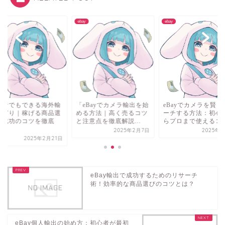
ebay
ebay
心者でもできる海外輸
「eBayでカメラ輸出を始
eBayでカメラを賢く
せどり｜稼げる商品選
める方法｜高く売るコツ
ーチする方法：初心
と成功のコツを徹底
と注意点を徹底解説...
らプロまで使えるコ..
.
2025年2月7日
2025年1
2025年2月21日
eBay輸出で成功するためのリサーチ
術！効率的な商品選びのコツとは？
eBay個人輸出の始め方：初心者が最初