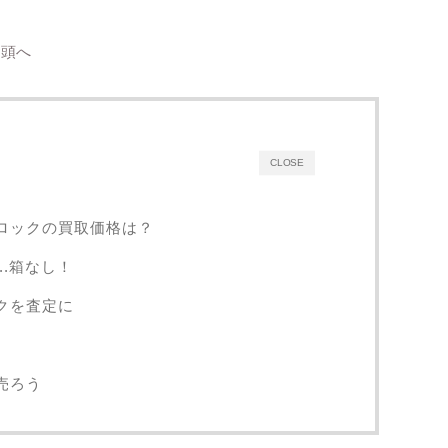
店頭へ
CLOSE
ロックの買取価格は？
..箱なし！
クを査定に
売ろう